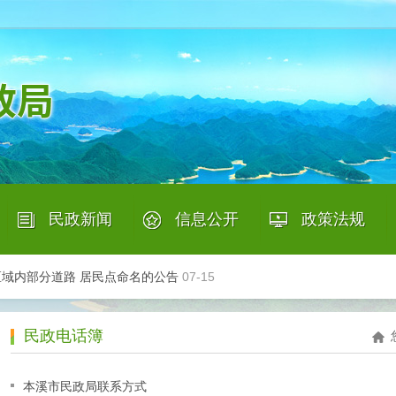
募承接养老机构预收费业务的银行结果的公告
08-04
年上半年信用档案更新工作
07-27
民政新闻
信息公开
政策法规
个人信息公示表（2026年7月23日更新）
07-23
以上失能老年人发放养老服务消费补贴项目第三批参与服务机构…
07-16
|
|
|
|
域内部分道路 居民点命名的公告
07-15
构预收费存管业务商业银行的公告
07-14
机构开展居家和社区养老服务提升行动项目评估工作的函
07-13
民政电话簿
募承接养老机构预收费业务的银行结果的公告
08-04
本溪市民政局联系方式