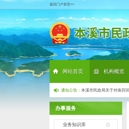
返回门户首页>>
产业招商项目清单
06-29
本溪市民政局关于公示招
本溪市民政局完成2026
网站首页
机构概览
本溪市殡葬服务中介组织及
本溪市民政局关于向中度
|
通知公告
：
本溪市民政局关于对南芬区
关于再次招募承接养老机
关于公开询价聘请第三方
办事服务
产业招商项目清单
06-29
业务知识库
本溪市民政局关于公示招