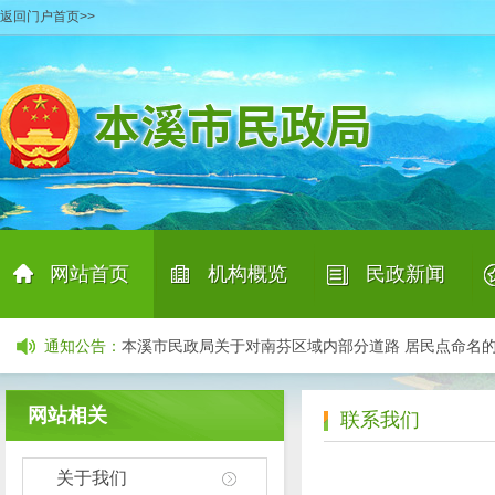
返回门户首页>>
产业招商项目清单
06-29
本溪市民政局关于公示招募承接养老机构预收费业务
本溪市民政局完成2026年上半年信用档案更新工作
07
本溪市殡葬服务中介组织及个人信息公示表（2026年7
网站首页
机构概览
民政新闻
本溪市民政局关于向中度以上失能老年人发放养老服
本溪市民政局关于对南芬区域内部分道路 居民点命名
|
|
|
通知公告
：
关于再次招募承接养老机构预收费存管业务商业银行
关于公开询价聘请第三方机构开展居家和社区养老服
网站相关
联系我们
产业招商项目清单
06-29
本溪市民政局关于公示招募承接养老机构预收费业务
关于我们