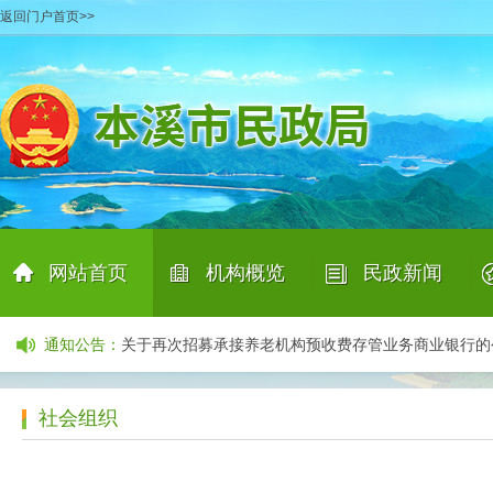
返回门户首页>>
产业招商项目清单
06-29
本溪市民政局关于公示招募承接养老机构预收费业务
本溪市民政局完成2026年上半年信用档案更新工作
07
本溪市殡葬服务中介组织及个人信息公示表（2026年7
网站首页
机构概览
民政新闻
本溪市民政局关于向中度以上失能老年人发放养老服
本溪市民政局关于对南芬区域内部分道路 居民点命名
|
|
|
通知公告
：
关于再次招募承接养老机构预收费存管业务商业银行
关于公开询价聘请第三方机构开展居家和社区养老服
产业招商项目清单
06-29
社会组织
本溪市民政局关于公示招募承接养老机构预收费业务