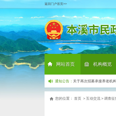
返回门户首页>>
产业招商项目清单
06-29
本溪市民政局关于公示招
本溪市民政局完成2026
本溪市殡葬服务中介组织及
网站首页
机构概览
本溪市民政局关于向中度
本溪市民政局关于对南芬区
|
通知公告
：
关于再次招募承接养老机
关于公开询价聘请第三方
产业招商项目清单
06-29
您的位置：
首页
>
互动交流
>
调查征
本溪市民政局关于公示招