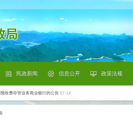
募承接养老机构预收费业务的银行结果的公告
08-04
年上半年信用档案更新工作
07-27
个人信息公示表（2026年7月23日更新）
07-23
民政新闻
信息公开
政策法规
以上失能老年人发放养老服务消费补贴项目第三批参与服务机构…
07-16
域内部分道路 居民点命名的公告
07-15
|
|
|
|
构预收费存管业务商业银行的公告
07-14
机构开展居家和社区养老服务提升行动项目评估工作的函
07-13
集
募承接养老机构预收费业务的银行结果的公告
08-04