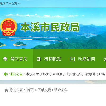
返回门户首页>>
产业招商项目清单
06-29
本溪市民政局关于公示招募承接养老机构预收费业务
网站首页
机构概览
民政新闻
本溪市民政局完成2026年上半年信用档案更新工作
07
本溪市殡葬服务中介组织及个人信息公示表（2026年7
|
|
|
通知公告
：
本溪市民政局关于向中度以上失能老年人发放养老服
本溪市民政局关于对南芬区域内部分道路 居民点命名
关于再次招募承接养老机构预收费存管业务商业银行
您的位置：
首页
>
互动交流
>
调查征集
关于公开询价聘请第三方机构开展居家和社区养老服
产业招商项目清单
06-29